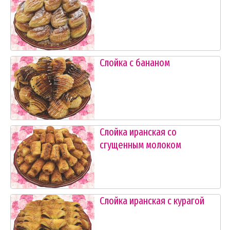
Слойка с бананом
Слойка иранская со
сгущенным молоком
Слойка иранская с курагой