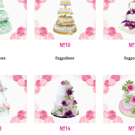
9
№10
№
нее
Подробнее
Подро
3
№14
№