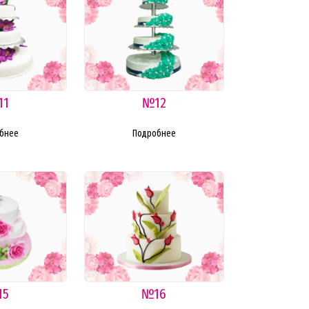
11
№12
бнее
Подробнее
15
№16