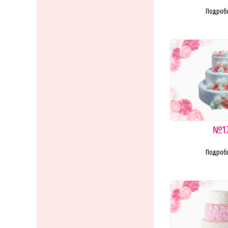
Подроб
№1
Подроб