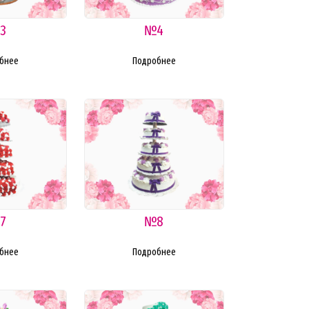
3
№4
бнее
Подробнее
7
№8
бнее
Подробнее