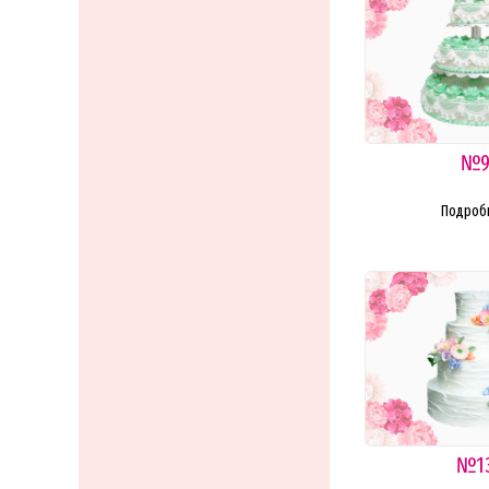
№
Подроб
№1